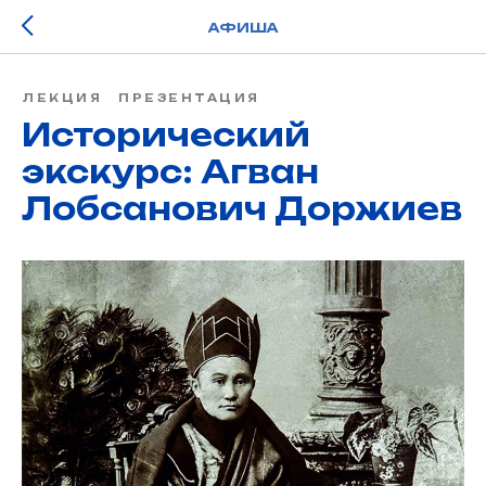
АФИША
ЛЕКЦИЯ
ПРЕЗЕНТАЦИЯ
Исторический
экскурс: Агван
Лобсанович Доржиев