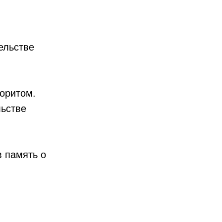
ельстве
лоритом.
ьстве
в память о