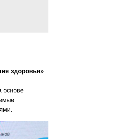
ния здоровья»
а основе
яемые
ями.