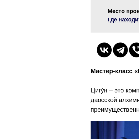
Место про
Где находи
Мастер-класс «
Цигу́н – это ко
даосской алхими
преимущественн