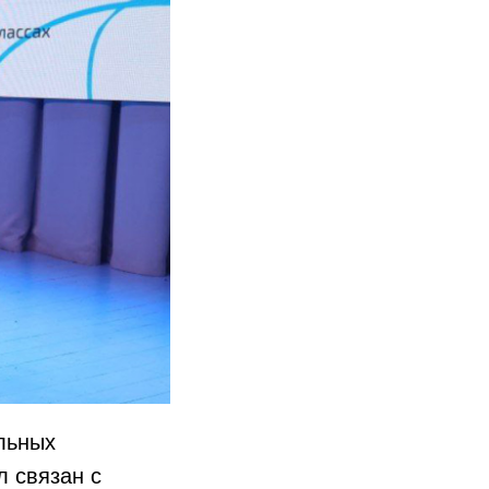
льных
л связан с