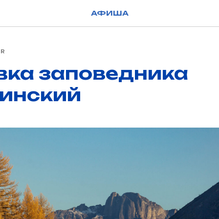
АФИША
AR
вка заповедника
инский