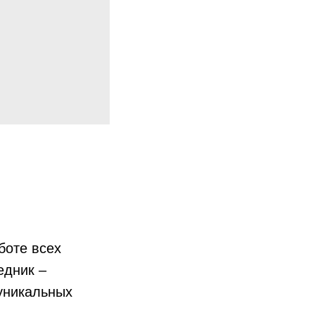
боте всех
едник –
уникальных