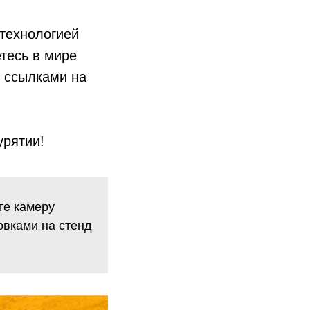
 технологией
етесь в мире
е ссылками на
урятии!
те камеру
овками на стенд