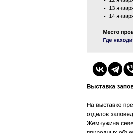
12 января
13 января
14 января
Место про
Где находи
Выставка запо
На выставке пр
отделов заповед
Жемчужина севе
природных объе